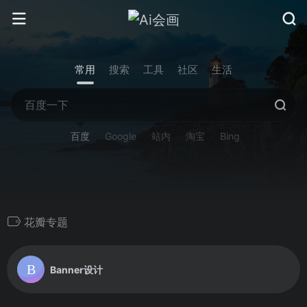
常用
搜索
工具
社区
生活
百度
Google
站内
淘宝
Bing
花瓣专题
Banner设计