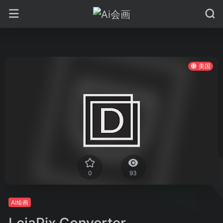
美国
0
93
Ai绘画
LeiaPix Converter