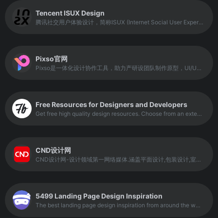
Tencent ISUX Design
腾讯社交用户体验设计，简称ISUX (Internet Social User Experience)，成立于2011年1月11日，是腾讯集团核心、全球最具规模的UX设计团队，专业成员包括用户研究、交互设计、视觉设计、品牌设计、视频动画设计、UI开发、产品设计与市场研究等，至今ISUX分布于中国深圳总部、北京、上海、成都及韩国首尔。
Pixso官网
Pixso是一体化设计协作工具，助力产研设团队制作原型，UI/UX设计，视觉设计，低代码交付时获得更轻松流畅的工作体验，让团队协作更高效。支持Sketch，Figma格式。
Free Resources for Designers and Developers
Get free high quality design resources. Choose from an extensive selection of fonts, graphic and HTML templates, icons, mockups, and more!
CND设计网
CND设计网-设计领域第一网络媒体.涵盖平面设计,包装设计,室内设计,工业设计,网页设计,插画设计,艺术设计,摄影等.发布设计行业新闻资讯,人物赛事,为设计师提供有效传播和服务,设计网络首选品牌
5499 Landing Page Design Inspiration
The best landing page design inspiration from around the web. Lapa Ninja is created to help designers find inspiration, learn and improve design skills. The contents are selected from the best designs, and daily updated.