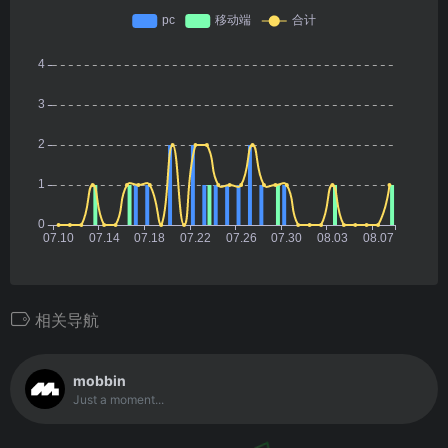
相关导航
mobbin
Just a moment...