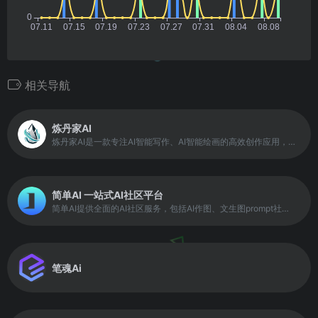
相关导航
炼丹家AI
炼丹家AI是一款专注AI智能写作、AI智能绘画的高效创作应用，提供超级多种AI自动写作生成器，在线写各类材料文章作文，工作计划总结报告，论文辅助，小说灵感，创意策划，宣传软文，公众号写作，学术研究，PPT，演讲稿，简历润色，活动策划，旅游攻略，好物种草，短视频脚本创作等，自动生成高质量的原创文章。
简单AI 一站式AI社区平台
简单AI提供全面的AI社区服务，包括AI作图、文生图prompt社区、AI文案、AI头像、AI素材、AI设计等。以“快人一步，轻松玩转AI” 为理念，致力于让每一个用户都能便捷地使用和理解人工智能。
笔魂Ai