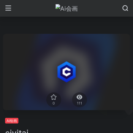
0
111
Ai绘画
civitai