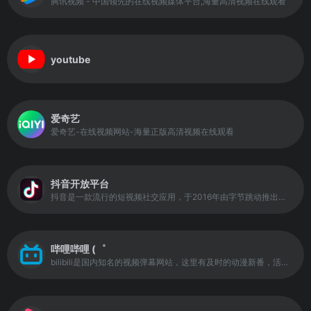
腾讯视频 - 中国领先的在线视频媒体平台,海量高清视频在线观看
youtube
爱奇艺
爱奇艺-在线视频网站-海量正版高清视频在线观看
抖音开放平台
抖音是一款流行的短视频社交应用，于2016年由字节跳动推出。它允许用户制作、分享15秒到60秒的短视频，其中包括了音乐、舞蹈、搞笑、美食等各种类型的内容。 抖音的用户群体非常广泛，包括了各种年龄段和职业。用户可以在抖音上寻找有趣的视频、关注自己喜欢的用户、和其他用户互动等。 抖音的特色功能包括了: 智能推荐算法：根据用户的兴趣和喜好，推荐与用户匹配的视频和用户。 短视频编辑工具：内置丰富的滤镜、特效、音乐等编辑工具，用户可以轻松制作出高质量的短视频。 互动功能：用户可以在视频下方留言、点赞、分享、关注等，与其他用户互动。 抖音已经成为了一款风靡全球的社交应用，对于个人和企业来说都是一种非常好的推广和营销渠道。如果您还没有尝试过抖音，快来下载体验吧！
哔哩哔哩 (゜
bilibili是国内知名的视频弹幕网站，这里有及时的动漫新番，活跃的ACG氛围，有创意的Up主。大家可以在这里找到许多欢乐。