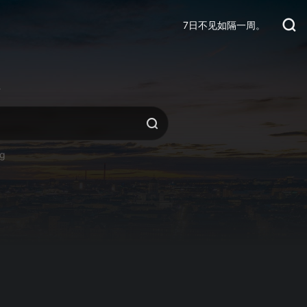
7日不见如隔一周。
活
ng