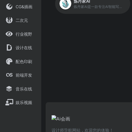
炼丹家AI
CG&插画
炼丹家AI是一款专注AI智能写作、AI智能绘画的高效创作应用，提供超级多种AI自动写作生成器，在线写各类材料文章作文，工作计划总结报告，论文辅助，小说灵感，创意策划，宣传软文，公众号写作，学术研究，PPT，演讲稿，简历润色，活动策划，旅游攻略，好物种草，短视频脚本创作等，自动生成高质量的原创文章。
二次元
行业视野
设计在线
配色印刷
前端开发
音乐在线
娱乐视频
设计师导航网站，欢迎您的体验！