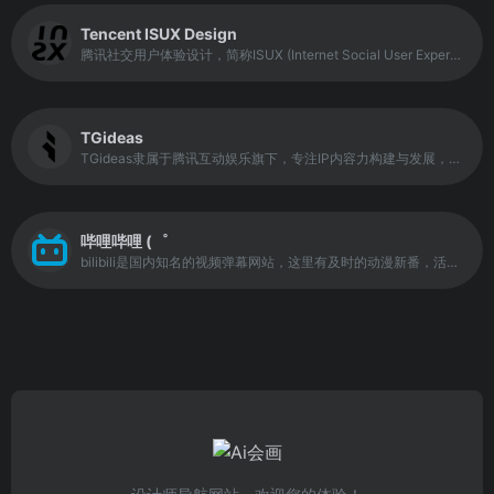
Tencent ISUX Design
腾讯社交用户体验设计，简称ISUX (Internet Social User Experience)，成立于2011年1月11日，是腾讯集团核心、全球最具规模的UX设计团队，专业成员包括用户研究、交互设计、视觉设计、品牌设计、视频动画设计、UI开发、产品设计与市场研究等，至今ISUX分布于中国深圳总部、北京、上海、成都及韩国首尔。
TGideas
TGideas隶属于腾讯互动娱乐旗下，专注IP内容力构建与发展，是集产品内容开发，内容营销，IP商业化拓展，体验设计等能力为一体的中台设计团队。 成员由资深创意人，内容创作者，视觉设计师，概念艺术家，技术工程师，内容营销策划，内容商务等成员组成。
哔哩哔哩 (゜
bilibili是国内知名的视频弹幕网站，这里有及时的动漫新番，活跃的ACG氛围，有创意的Up主。大家可以在这里找到许多欢乐。