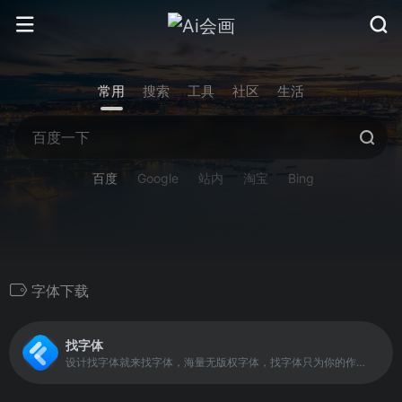
常用
搜索
工具
社区
生活
百度
Google
站内
淘宝
Bing
字体下载
找字体
设计找字体就来找字体，海量无版权字体，找字体只为你的作品更加出彩。免费下载！无广告无套路！高速下载！