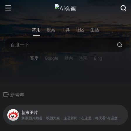
常用
搜索
工具
社区
生活
百度
Google
站内
淘宝
Bing
新青年
新浪图片
新浪图片频道：以图为媒，速递新闻；在这里，每天看“有温度的视觉”。频道致力于成为中国报道摄影师成长平台。以影像记录中国，发掘历史，感知世界。品牌栏目有《看见》、《记忆》、《新青年》专栏等，其一年一度的“拍照吧少年”摄影工坊，为互联网首创。