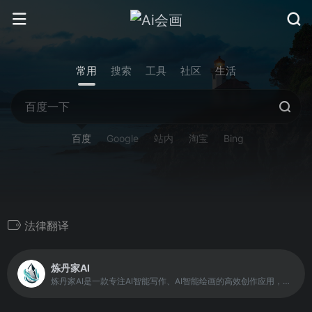
常用
搜索
工具
社区
生活
百度
Google
站内
淘宝
Bing
法律翻译
炼丹家AI
炼丹家AI是一款专注AI智能写作、AI智能绘画的高效创作应用，提供超级多种AI自动写作生成器，在线写各类材料文章作文，工作计划总结报告，论文辅助，小说灵感，创意策划，宣传软文，公众号写作，学术研究，PPT，演讲稿，简历润色，活动策划，旅游攻略，好物种草，短视频脚本创作等，自动生成高质量的原创文章。