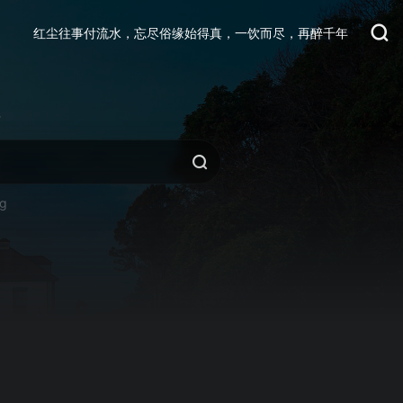
红尘往事付流水，忘尽俗缘始得真，一饮而尽，再醉千年
活
ng