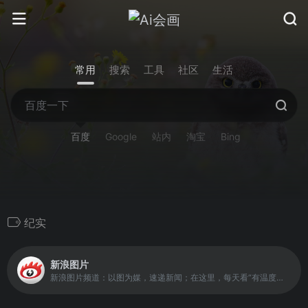
常用
搜索
工具
社区
生活
百度
Google
站内
淘宝
Bing
纪实
新浪图片
新浪图片频道：以图为媒，速递新闻；在这里，每天看“有温度的视觉”。频道致力于成为中国报道摄影师成长平台。以影像记录中国，发掘历史，感知世界。品牌栏目有《看见》、《记忆》、《新青年》专栏等，其一年一度的“拍照吧少年”摄影工坊，为互联网首创。