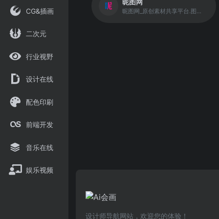
昵图网
CG&插画
昵图网_原创素材共享平台.图片素材图库提供海量原创素材,图片下载,摄影作品,设计素材,视频素材,ppt模板,PSD源文件,矢量图,AI,CDR,EPS等高清图片下载.
二次元
行业视野
设计在线
配色印刷
前端开发
音乐在线
娱乐视频
设计师导航网站，欢迎您的体验！