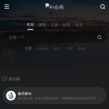
常用
搜索
工具
社区
生活
百度
Google
站内
淘宝
Bing
采访稿
炼丹家AI
炼丹家AI是一款专注AI智能写作、AI智能绘画的高效创作应用，提供超级多种AI自动写作生成器，在线写各类材料文章作文，工作计划总结报告，论文辅助，小说灵感，创意策划，宣传软文，公众号写作，学术研究，PPT，演讲稿，简历润色，活动策划，旅游攻略，好物种草，短视频脚本创作等，自动生成高质量的原创文章。