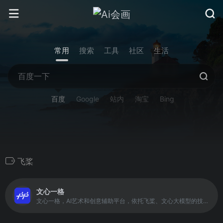
常用
搜索
工具
社区
生活
百度
Google
站内
淘宝
Bing
飞桨
文心一格
文心一格，AI艺术和创意辅助平台，依托飞桨、文心大模型的技术创新推出的“AI作画”产品，可轻松驾驭多种风格，人人皆可“一语成画”