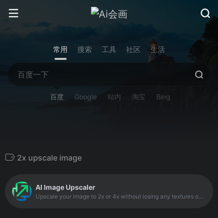
常用
搜索
工具
社区
生活
百度
Google
站内
淘宝
Bing
2x upscale image
AI Image Upscaler
Upscale your image to 2x or 4x without losing any textures or details with our AI tool. Use our super-resolution tool and bring new life to your images.