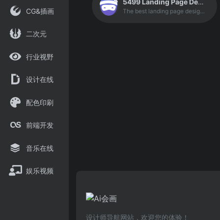
5499 Landing Page Design Inspiration
CG&插画
The best landing page design inspiration from around the web. Lapa Ninja is created to help designers find inspiration, learn and improve design skills. The contents are selected from the best designs, and daily updated.
二次元
行业视野
设计在线
配色印刷
前端开发
音乐在线
娱乐视频
设计师导航网站，欢迎您的体验！