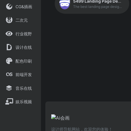
5499 Landing Page Design Inspiration
CG&插画
The best landing page design inspiration from around the web. Lapa Ninja is created to help designers find inspiration, learn and improve design skills. The contents are selected from the best designs, and daily updated.
二次元
行业视野
设计在线
配色印刷
前端开发
音乐在线
娱乐视频
设计师导航网站，欢迎您的体验！