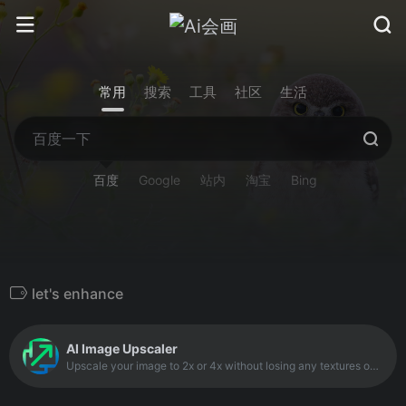
常用
搜索
工具
社区
生活
百度
Google
站内
淘宝
Bing
let's enhance
AI Image Upscaler
Upscale your image to 2x or 4x without losing any textures or details with our AI tool. Use our super-resolution tool and bring new life to your images.