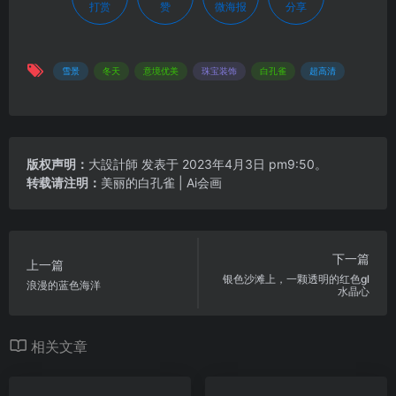
打赏
赞
微海报
分享
雪景
冬天
意境优美
珠宝装饰
白孔雀
超高清
版权声明：
大設計師
发表于 2023年4月3日 pm9:50。
转载请注明：
美丽的白孔雀 | Ai会画
下一篇
上一篇
银色沙滩上，一颗透明的红色gl
浪漫的蓝色海洋
水晶心
相关文章