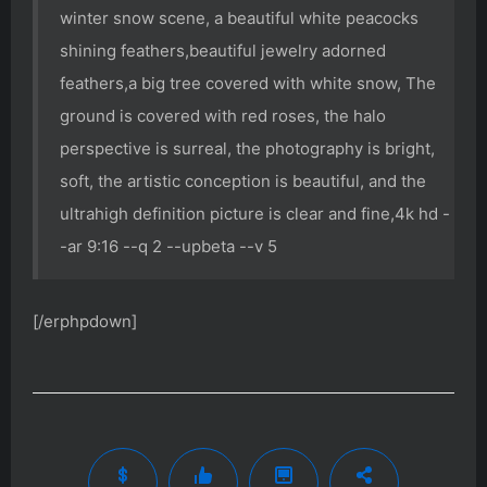
winter snow scene, a beautiful white peacocks
shining feathers,beautiful jewelry adorned
feathers,a big tree covered with white snow, The
ground is covered with red roses, the halo
perspective is surreal, the photography is bright,
soft, the artistic conception is beautiful, and the
ultrahigh definition picture is clear and fine,4k hd -
-ar 9:16 --q 2 --upbeta --v 5
[/erphpdown]